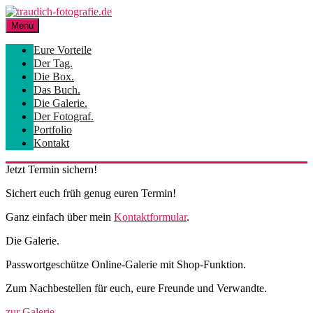
Skip
to
Menu
content
Eure Vorteile
Der Tag.
Die Box.
Das Buch.
Die Galerie.
Der Fotograf.
Portfolio
Kontakt
Jetzt Termin sichern!
Sichert euch früh genug euren Termin!
Ganz einfach über mein
Kontaktformular
.
Die Galerie.
Passwortgeschütze Online-Galerie mit Shop-Funktion.
Zum Nachbestellen für euch, eure Freunde und Verwandte.
zur Galerie