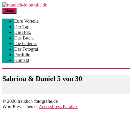
Skip
to
Menu
content
Eure Vorteile
Der Tag.
Die Box.
Das Buch.
Die Galerie.
Der Fotograf.
Portfolio
Kontakt
Sabrina & Daniel 5 von 30
© 2026 traudich-fotografie.de
WordPress Theme:
AccessPress Parallax