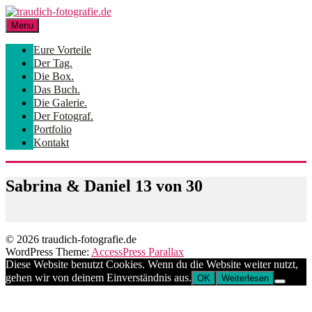
Skip
to
Menu
content
Eure Vorteile
Der Tag.
Die Box.
Das Buch.
Die Galerie.
Der Fotograf.
Portfolio
Kontakt
Sabrina & Daniel 13 von 30
© 2026 traudich-fotografie.de
WordPress Theme:
AccessPress Parallax
Diese Website benutzt Cookies. Wenn du die Website weiter nutzt,
gehen wir von deinem Einverständnis aus.
OK
Weiterlesen