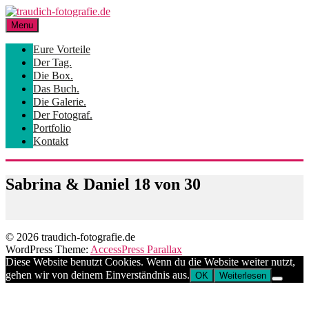
Skip
to
Menu
content
Eure Vorteile
Der Tag.
Die Box.
Das Buch.
Die Galerie.
Der Fotograf.
Portfolio
Kontakt
Sabrina & Daniel 18 von 30
© 2026 traudich-fotografie.de
WordPress Theme:
AccessPress Parallax
Diese Website benutzt Cookies. Wenn du die Website weiter nutzt,
gehen wir von deinem Einverständnis aus.
OK
Weiterlesen