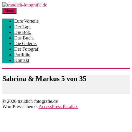
Skip
to
Menu
content
Eure Vorteile
Der Tag.
Die Box.
Das Buch.
Die Galerie.
Der Fotograf.
Portfolio
Kontakt
Sabrina & Markus 5 von 35
© 2026 traudich-fotografie.de
WordPress Theme:
AccessPress Parallax