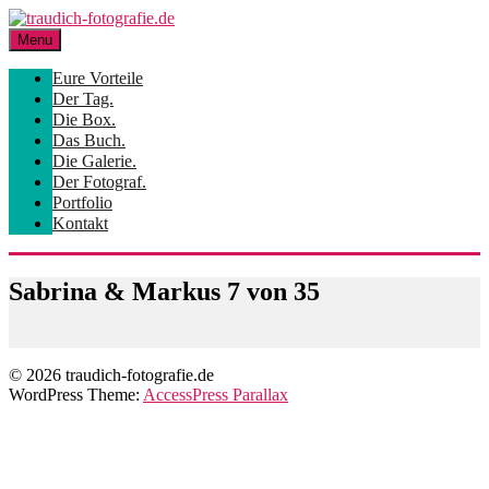
Skip
to
Menu
content
Eure Vorteile
Der Tag.
Die Box.
Das Buch.
Die Galerie.
Der Fotograf.
Portfolio
Kontakt
Sabrina & Markus 7 von 35
© 2026 traudich-fotografie.de
WordPress Theme:
AccessPress Parallax