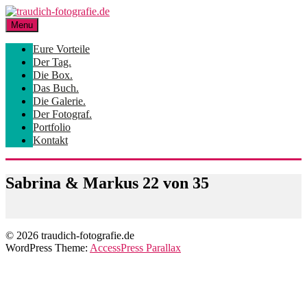
Skip
to
Menu
content
Eure Vorteile
Der Tag.
Die Box.
Das Buch.
Die Galerie.
Der Fotograf.
Portfolio
Kontakt
Sabrina & Markus 22 von 35
© 2026 traudich-fotografie.de
WordPress Theme:
AccessPress Parallax