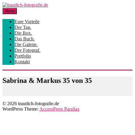
Skip
to
Menu
content
Eure Vorteile
Der Tag.
Die Box.
Das Buch.
Die Galerie.
Der Fotograf.
Portfolio
Kontakt
Sabrina & Markus 35 von 35
© 2026 traudich-fotografie.de
WordPress Theme:
AccessPress Parallax