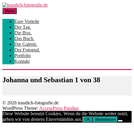
Skip
to
Menu
content
Eure Vorteile
Der Tag.
Die Box.
Das Buch.
Die Galerie.
Der Fotograf.
Portfolio
Kontakt
Johanna und Sebastian 1 von 38
© 2026 traudich-fotografie.de
WordPress Theme:
AccessPress Parallax
Diese Website benutzt Cookies. Wenn du die Website weiter nutzt,
gehen wir von deinem Einverständnis aus.
OK
Weiterlesen