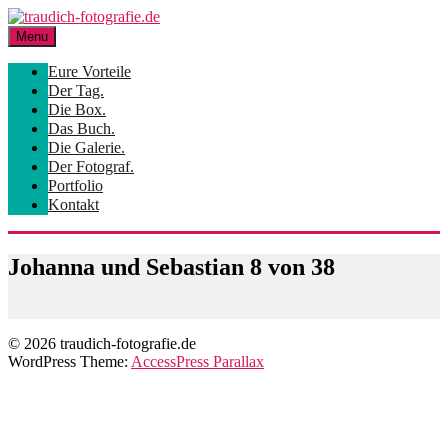
Skip
to
Menu
content
Eure Vorteile
Der Tag.
Die Box.
Das Buch.
Die Galerie.
Der Fotograf.
Portfolio
Kontakt
Johanna und Sebastian 8 von 38
© 2026 traudich-fotografie.de
WordPress Theme:
AccessPress Parallax