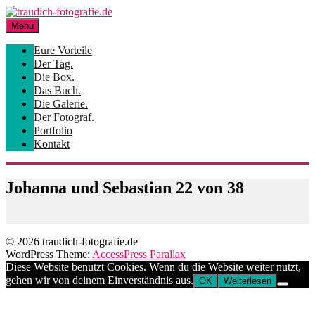
Skip
to
Menu
content
Eure Vorteile
Der Tag.
Die Box.
Das Buch.
Die Galerie.
Der Fotograf.
Portfolio
Kontakt
Johanna und Sebastian 22 von 38
© 2026 traudich-fotografie.de
WordPress Theme:
AccessPress Parallax
Diese Website benutzt Cookies. Wenn du die Website weiter nutzt,
gehen wir von deinem Einverständnis aus.
OK
Weiterlesen