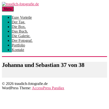
Skip
to
Menu
content
Eure Vorteile
Der Tag.
Die Box.
Das Buch.
Die Galerie.
Der Fotograf.
Portfolio
Kontakt
Johanna und Sebastian 37 von 38
© 2026 traudich-fotografie.de
WordPress Theme:
AccessPress Parallax