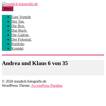
Skip
to
Menu
content
Eure Vorteile
Der Tag.
Die Box.
Das Buch.
Die Galerie.
Der Fotograf.
Portfolio
Kontakt
Andrea und Klaus 6 von 35
© 2026 traudich-fotografie.de
WordPress Theme:
AccessPress Parallax