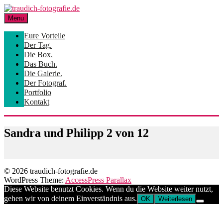
Skip
to
Menu
content
Eure Vorteile
Der Tag.
Die Box.
Das Buch.
Die Galerie.
Der Fotograf.
Portfolio
Kontakt
Sandra und Philipp 2 von 12
© 2026 traudich-fotografie.de
WordPress Theme:
AccessPress Parallax
Diese Website benutzt Cookies. Wenn du die Website weiter nutzt,
gehen wir von deinem Einverständnis aus.
OK
Weiterlesen