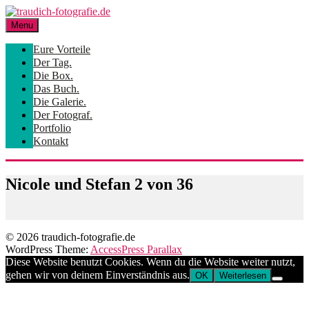
Skip
to
Menu
content
Eure Vorteile
Der Tag.
Die Box.
Das Buch.
Die Galerie.
Der Fotograf.
Portfolio
Kontakt
Nicole und Stefan 2 von 36
© 2026 traudich-fotografie.de
WordPress Theme:
AccessPress Parallax
Diese Website benutzt Cookies. Wenn du die Website weiter nutzt,
gehen wir von deinem Einverständnis aus.
OK
Weiterlesen