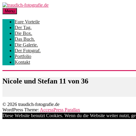
Skip
to
Menu
content
Eure Vorteile
Der Tag.
Die Box.
Das Buch.
Die Galerie.
Der Fotograf.
Portfolio
Kontakt
Nicole und Stefan 11 von 36
© 2026 traudich-fotografie.de
WordPress Theme:
AccessPress Parallax
Diese Website benutzt Cookies. Wenn du die Website weiter nutzt, g