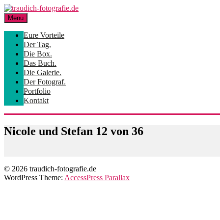
Skip
to
Menu
content
Eure Vorteile
Der Tag.
Die Box.
Das Buch.
Die Galerie.
Der Fotograf.
Portfolio
Kontakt
Nicole und Stefan 12 von 36
© 2026 traudich-fotografie.de
WordPress Theme:
AccessPress Parallax