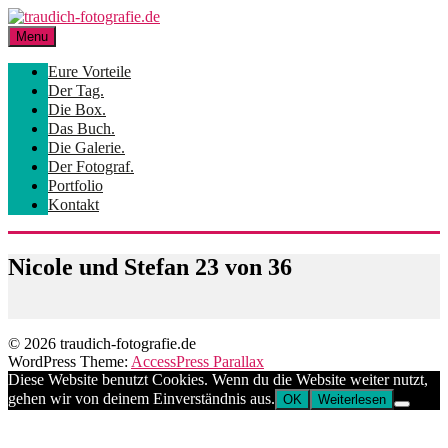
Skip
to
Menu
content
Eure Vorteile
Der Tag.
Die Box.
Das Buch.
Die Galerie.
Der Fotograf.
Portfolio
Kontakt
Nicole und Stefan 23 von 36
© 2026 traudich-fotografie.de
WordPress Theme:
AccessPress Parallax
Diese Website benutzt Cookies. Wenn du die Website weiter nutzt,
gehen wir von deinem Einverständnis aus.
OK
Weiterlesen