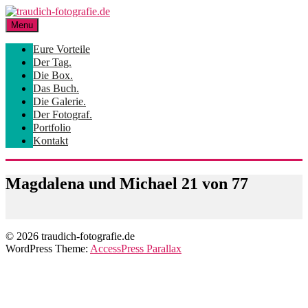
Skip
to
Menu
content
Eure Vorteile
Der Tag.
Die Box.
Das Buch.
Die Galerie.
Der Fotograf.
Portfolio
Kontakt
Magdalena und Michael 21 von 77
© 2026 traudich-fotografie.de
WordPress Theme:
AccessPress Parallax