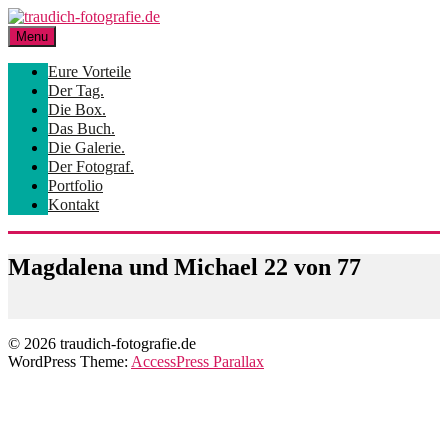
Skip
to
Menu
content
Eure Vorteile
Der Tag.
Die Box.
Das Buch.
Die Galerie.
Der Fotograf.
Portfolio
Kontakt
Magdalena und Michael 22 von 77
© 2026 traudich-fotografie.de
WordPress Theme:
AccessPress Parallax