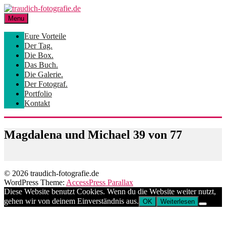
Skip
to
Menu
content
Eure Vorteile
Der Tag.
Die Box.
Das Buch.
Die Galerie.
Der Fotograf.
Portfolio
Kontakt
Magdalena und Michael 39 von 77
© 2026 traudich-fotografie.de
WordPress Theme:
AccessPress Parallax
Diese Website benutzt Cookies. Wenn du die Website weiter nutzt,
gehen wir von deinem Einverständnis aus.
OK
Weiterlesen