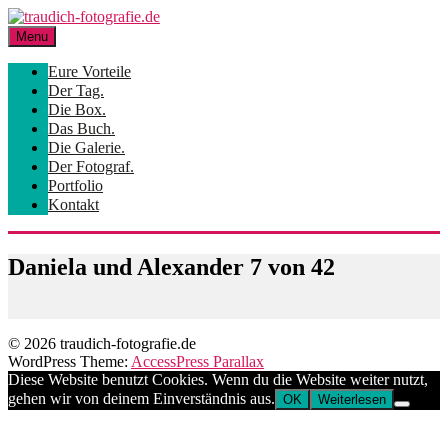
Skip
to
Menu
content
Eure Vorteile
Der Tag.
Die Box.
Das Buch.
Die Galerie.
Der Fotograf.
Portfolio
Kontakt
Daniela und Alexander 7 von 42
© 2026 traudich-fotografie.de
WordPress Theme:
AccessPress Parallax
Diese Website benutzt Cookies. Wenn du die Website weiter nutzt,
gehen wir von deinem Einverständnis aus.
OK
Weiterlesen