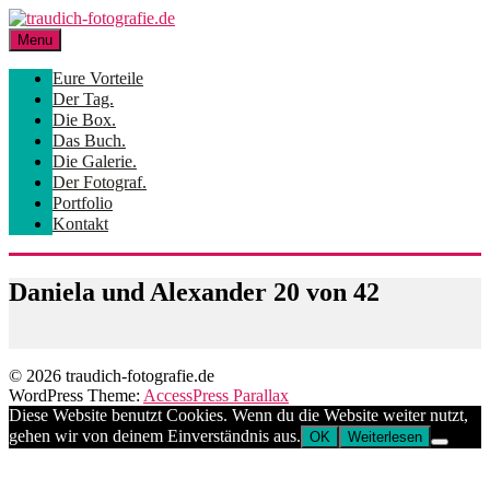
Skip
to
Menu
content
Eure Vorteile
Der Tag.
Die Box.
Das Buch.
Die Galerie.
Der Fotograf.
Portfolio
Kontakt
Daniela und Alexander 20 von 42
© 2026 traudich-fotografie.de
WordPress Theme:
AccessPress Parallax
Diese Website benutzt Cookies. Wenn du die Website weiter nutzt,
gehen wir von deinem Einverständnis aus.
OK
Weiterlesen