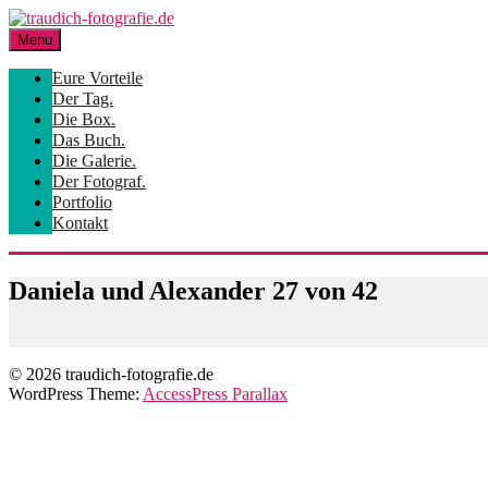
Skip
to
Menu
content
Eure Vorteile
Der Tag.
Die Box.
Das Buch.
Die Galerie.
Der Fotograf.
Portfolio
Kontakt
Daniela und Alexander 27 von 42
© 2026 traudich-fotografie.de
WordPress Theme:
AccessPress Parallax