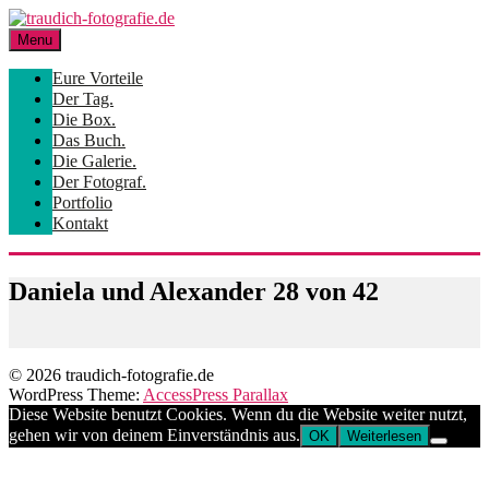
Skip
to
Menu
content
Eure Vorteile
Der Tag.
Die Box.
Das Buch.
Die Galerie.
Der Fotograf.
Portfolio
Kontakt
Daniela und Alexander 28 von 42
© 2026 traudich-fotografie.de
WordPress Theme:
AccessPress Parallax
Diese Website benutzt Cookies. Wenn du die Website weiter nutzt,
gehen wir von deinem Einverständnis aus.
OK
Weiterlesen