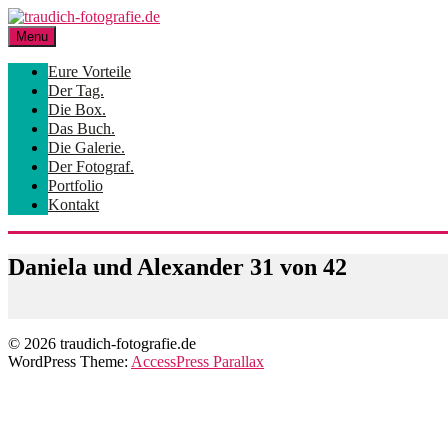
Skip
to
Menu
content
Eure Vorteile
Der Tag.
Die Box.
Das Buch.
Die Galerie.
Der Fotograf.
Portfolio
Kontakt
Daniela und Alexander 31 von 42
© 2026 traudich-fotografie.de
WordPress Theme:
AccessPress Parallax