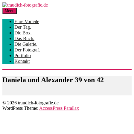
Skip
to
Menu
content
Eure Vorteile
Der Tag.
Die Box.
Das Buch.
Die Galerie.
Der Fotograf.
Portfolio
Kontakt
Daniela und Alexander 39 von 42
© 2026 traudich-fotografie.de
WordPress Theme:
AccessPress Parallax