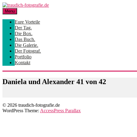
Skip
to
Menu
content
Eure Vorteile
Der Tag.
Die Box.
Das Buch.
Die Galerie.
Der Fotograf.
Portfolio
Kontakt
Daniela und Alexander 41 von 42
© 2026 traudich-fotografie.de
WordPress Theme:
AccessPress Parallax