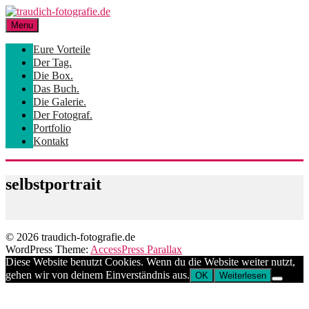
Skip
to
Menu
content
Eure Vorteile
Der Tag.
Die Box.
Das Buch.
Die Galerie.
Der Fotograf.
Portfolio
Kontakt
selbstportrait
© 2026 traudich-fotografie.de
WordPress Theme:
AccessPress Parallax
Diese Website benutzt Cookies. Wenn du die Website weiter nutzt,
gehen wir von deinem Einverständnis aus.
OK
Weiterlesen