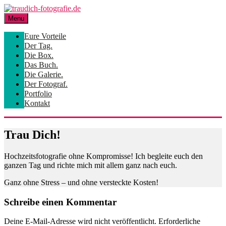
Skip
to
Menu
content
Eure Vorteile
Der Tag.
Die Box.
Das Buch.
Die Galerie.
Der Fotograf.
Portfolio
Kontakt
Trau Dich!
Hochzeitsfotografie ohne Kompromisse! Ich begleite euch den
ganzen Tag und richte mich mit allem ganz nach euch.
Ganz ohne Stress – und ohne versteckte Kosten!
Schreibe einen Kommentar
Deine E-Mail-Adresse wird nicht veröffentlicht.
Erforderliche